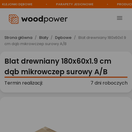
EJONKI DĘBOWE
PARAPETY JESIONOWE
PRODUCENT

Strona główna
Blaty
Dębowe
Blat drewniany 180x60x1.9
cm dąb mikrowczep surowy A/B
Blat drewniany 180x60x1.9 cm
dąb mikrowczep surowy A/B
Termin realizacji:
7 dni roboczych