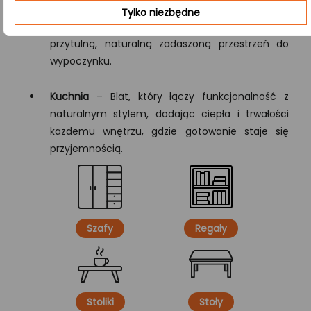
Taras ogrodowy
– Blat, który doskonale
Tylko niezbędne
komponuje się z zielenią i światłem, tworząc
przytulną, naturalną zadaszoną przestrzeń do
wypoczynku.
Kuchnia
– Blat, który łączy funkcjonalność z
naturalnym stylem, dodając ciepła i trwałości
każdemu wnętrzu, gdzie gotowanie staje się
przyjemnością.
Szafy
Regały
Stoliki
Stoły