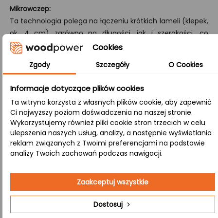
Mikrowczep:
Ta technologia polega na łączeniu krótkich lameli (klepek,
ok. 4 cm) zarówno na długości, jak i szerokości, co
zapewnia produktowi wyjątkową stabilność oraz wysoką
Cookies
odporność na pękanie.
Zgody
Szczegóły
O Cookies
A/B:
Informacje dotyczące plików cookies
Klasa, w której strona A (góra) prezentuje powierzchnię
bez sęków, a strona B (dół) eksponuje naturalne sęki,
Ta witryna korzysta z własnych plików cookie, aby zapewnić
Ci najwyższy poziom doświadczenia na naszej stronie.
różnorodną kolorystykę i subtelne przebarwienia.
Wykorzystujemy również pliki cookie stron trzecich w celu
ulepszenia naszych usług, analizy, a następnie wyświetlania
Zastosowanie:
reklam związanych z Twoimi preferencjami na podstawie
analizy Twoich zachowań podczas nawigacji.
Kawiarnia
– Idealny do tworzenia przyjaznej
Zaakceptuj wszystkie
atmosfery, gdzie naturalna faktura drewna
sprzyja relaksowi i swobodnym rozmowom.
Dostosuj