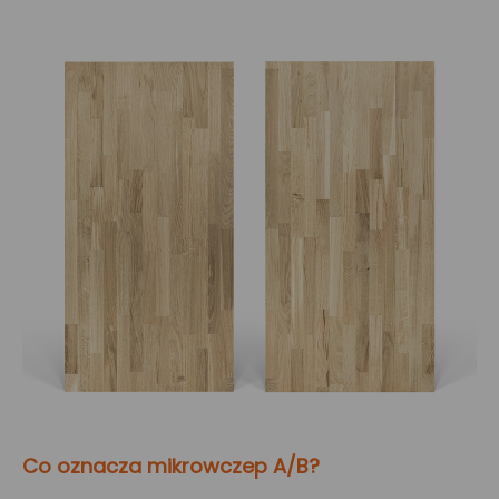
Co oznacza mikrowczep A/B?