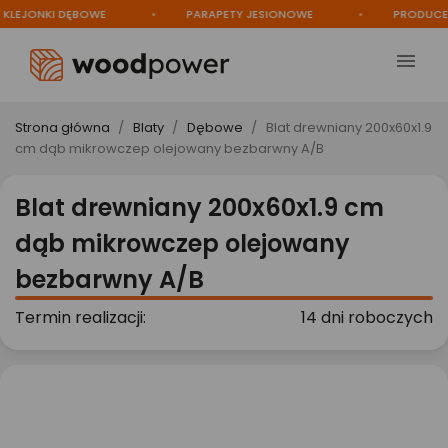
JONKI DĘBOWE
PARAPETY JESIONOWE
PRODUCENT

Strona główna
Blaty
Dębowe
Blat drewniany 200x60x1.9
cm dąb mikrowczep olejowany bezbarwny A/B
Blat drewniany 200x60x1.9 cm
dąb mikrowczep olejowany
bezbarwny A/B
Termin realizacji:
14 dni roboczych