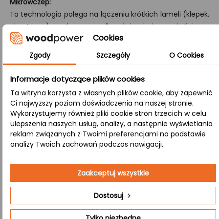
Mikrowczep:
Ta technologia polega na łączeniu krótkich lameli (klepek,
ok. 4 cm) zarówno na długości, jak i szerokości, co
Cookies
zapewnia produktowi wyjątkową stabilność oraz wysoką
odporność na pękanie.
Zgody
Szczegóły
O Cookies
A/B:
Informacje dotyczące plików cookies
Klasa, w której strona A (góra) prezentuje powierzchnię
Ta witryna korzysta z własnych plików cookie, aby zapewnić
bez sęków, a strona B (dół) eksponuje naturalne sęki,
Ci najwyższy poziom doświadczenia na naszej stronie.
różnorodną kolorystykę i subtelne przebarwienia.
Wykorzystujemy również pliki cookie stron trzecich w celu
ulepszenia naszych usług, analizy, a następnie wyświetlania
reklam związanych z Twoimi preferencjami na podstawie
Zastosowanie:
analizy Twoich zachowań podczas nawigacji.
Biuro
– Funkcjonalny blat, który zapewnia
Zaakceptuj wszystkie
komfort pracy oraz prestiżowy wygląd
przestrzeni biurowej. Eleganckie drewno podkreśli
Dostosuj
profesjonalny charakter każdego wnętrza.
Tylko niezbędne