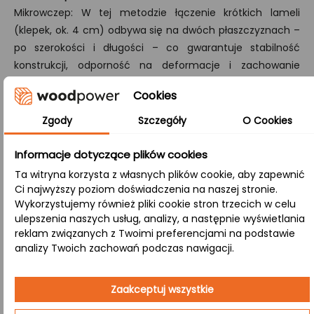
Mikrowczep: W tej metodzie łączenie krótkich lameli
(klepek, ok. 4 cm) odbywa się na dwóch płaszczyznach –
po szerokości i długości – co gwarantuje stabilność
konstrukcji, odporność na deformacje i zachowanie
naturalnego wyglądu drewna.
Cookies
B/B:
Zgody
Szczegóły
O Cookies
Obie powierzchnie (górna i dolna) eksponują naturalne
cechy drewna, takie jak sęki i subtelne przebarwienia,
Informacje dotyczące plików cookies
tworząc spójny efekt rustykalny, idealny do wnętrz
Ta witryna korzysta z własnych plików cookie, aby zapewnić
ceniących naturalność.
Ci najwyższy poziom doświadczenia na naszej stronie.
Wykorzystujemy również pliki cookie stron trzecich w celu
ulepszenia naszych usług, analizy, a następnie wyświetlania
Zastosowanie:
reklam związanych z Twoimi preferencjami na podstawie
analizy Twoich zachowań podczas nawigacji.
Restauracje
– Blat z naturalnego drewna w
restauracji dodaje autentycznego, rustykalnego
Zaakceptuj wszystkie
klimatu, który przyciąga gości swoją