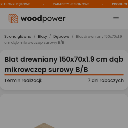
EJONKI DĘBOWE
PARAPETY JESIONOWE
PRODUCENT

Strona główna
Blaty
Dębowe
Blat drewniany 150x70x1.9
cm dąb mikrowczep surowy B/B
Blat drewniany 150x70x1.9 cm dąb
mikrowczep surowy B/B
Termin realizacji:
7 dni roboczych