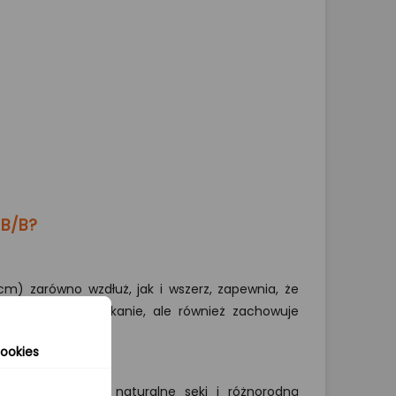
 B/B?
 cm) zarówno wzdłuż, jak i wszerz, zapewnia, że
ny i odporny na pękanie, ale również zachowuje
ookies
dolna zachowują naturalne sęki i różnorodną