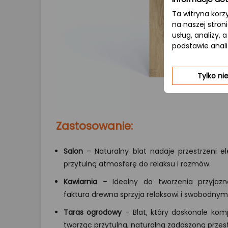
Ta witryna korz
na naszej stron
usług, analizy,
podstawie anal
Tylko n
Zastosowanie:
Salon
– Naturalny blat nadaje przestrzeni ele
przytulną atmosferę do relaksu i rozmów.
Kawiarnia
– Idealny do tworzenia przyjazne
faktura drewna sprzyja relaksowi i swobodn
Taras ogrodowy
– Blat, który doskonale komp
tworząc przytulną, naturalną zadaszoną prze