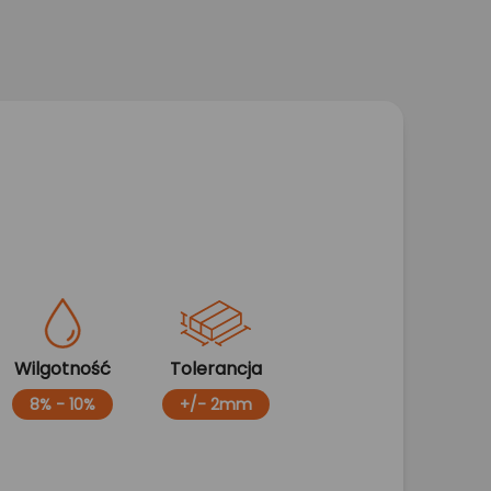
Wilgotność
Tolerancja
8% - 10%
+/- 2mm