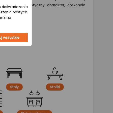
tradycyjny i autentyczny charakter, doskonale
om doświadczenia
żacje.
epszenia naszych
jami na
j wszystkie
Stoły
Stoliki