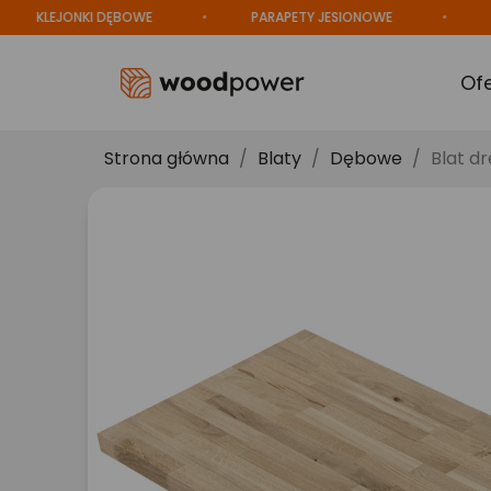
KLEJONKI DĘBOWE
PARAPETY JESIONOWE
PROD
Of
Strona główna
Blaty
Dębowe
Blat d