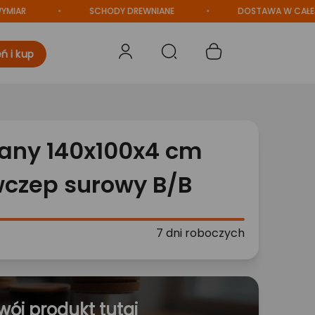
R
SCHODY DREWNIANE
DOSTAWA W CAŁEJ POL
ń i kup
iany 140x100x4 cm
czep surowy B/B
7 dni roboczych
wój produkt tutaj