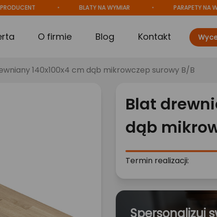
UCENT
BLATY NA WYMIAR
PARAPETY NA WYMIA
erta
O firmie
Blog
Kontakt
Wyce
rewniany 140x100x4 cm dąb mikrowczep surowy B/B
Blat drewn
dąb mikrow
Termin realizacji:
Spersonalizuj s