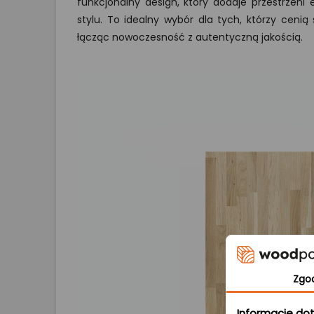
funkcjonalny design, który dodaje przestrzeni
stylu. To idealny wybór dla tych, którzy cenią 
łącząc nowoczesność z autentyczną jakością.
Zgo
Informacje dot