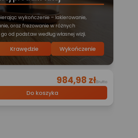
bierając wykończenie – lakierowanie,
nie, oraz frezowanie w różnych
 go od podstaw według własnej wizji.
Krawędzie
Wykończenie
984,98 zł
Brutto
Do koszyka