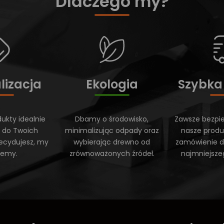
Dlaczego my?
lizacja
Ekologia
Szybka
ukty idealnie
Dbamy o środowisko,
Zawsze bezpi
 do Twoich
minimalizując odpady oraz
nasze produ
ecydujesz, my
wybierając drewno od
zamówienie do
ujemy.
zrównoważonych źródeł.
najmniejsze