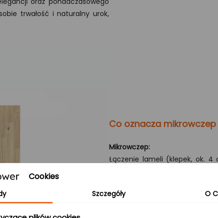
 elegancji oraz ponadczasowego
sobie trwałość i naturalny urok,
Co oznacza mikrowczep
Mikrowczep:
Łączenie lameli (klepek, ok. 4
produkt jest nie tylko stabil
Cookies
autentyczną strukturę drewna.
dy
Szczegóły
O C
B/B:
Zarówno strona górna, jak i 
yczące plików cookies