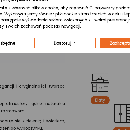
kolorystykę, nadając blatowi 
ysta z własnych plików cookie, aby zapewnić Ci najwyższy pozi
wpisujący się w różnorodne aran
ie. Wykorzystujemy również pliki cookie stron trzecich w celu ul
 a następnie wyświetlania reklam związanych z Twoimi preferenc
izy Twoich zachowań podczas nawigacji.
iezbędne
Dostosuj
Zaakceptu
gancji i oryginalności, tworząc
Blaty
j atmosfery, gdzie naturalna
ym rozmowom.
onuje się z zielenią i światłem,
strzeń do wypoczynku.