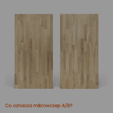
Co oznacza mikrowczep A/B?