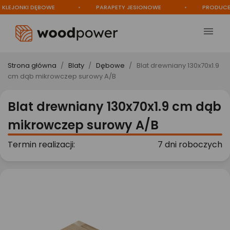
JONKI DĘBOWE
PARAPETY JESIONOWE
PRODUCENT

Strona główna
Blaty
Dębowe
Blat drewniany 130x70x1.9
cm dąb mikrowczep surowy A/B
Blat drewniany 130x70x1.9 cm dąb
mikrowczep surowy A/B
Termin realizacji:
7 dni roboczych