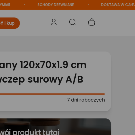
SCHODY DREWNIANE
DOSTAWA W CAŁEJ POLSC
ń i kup
any 120x70x1.9 cm
czep surowy A/B
7 dni roboczych
wój produkt tutaj