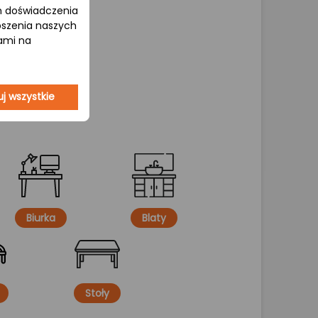
om doświadczenia
epszenia naszych
jami na
j wszystkie
Biurka
Blaty
Stoły