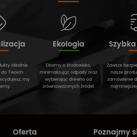
lizacja
Ekologia
Szybka
ukty idealnie
Dbamy o środowisko,
Zawsze bezpi
 do Twoich
minimalizując odpady oraz
nasze produ
ecydujesz, my
wybierając drewno od
zamówienie do
ujemy.
zrównoważonych źródeł.
najmniejsze
Oferta
Poznajmy s