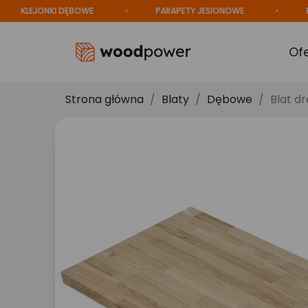
LEJONKI DĘBOWE
PARAPETY JESIONOWE
PRODU
Of
Strona główna
Blaty
Dębowe
Blat d