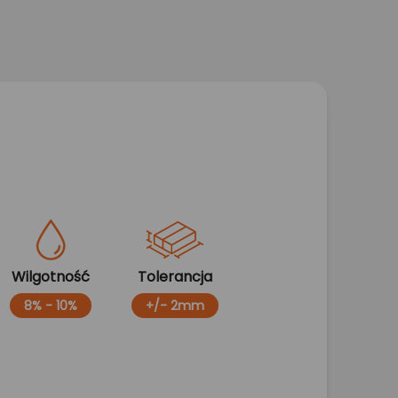
Wilgotność
Tolerancja
8% - 10%
+/- 2mm