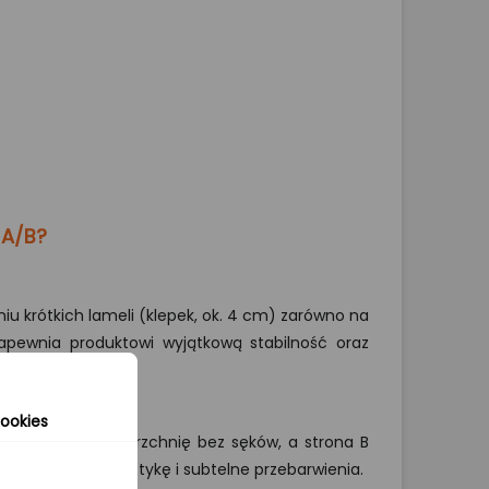
 A/B?
iu krótkich lameli (klepek, ok. 4 cm) zarówno na
 zapewnia produktowi wyjątkową stabilność oraz
ookies
) prezentuje powierzchnię bez sęków, a strona B
różnorodną kolorystykę i subtelne przebarwienia.