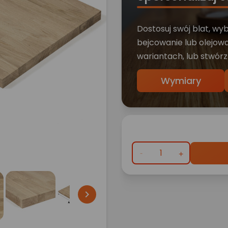
Dostosuj swój blat, wy
bejcowanie lub olejowa
wariantach, lub stwórz
Wymiary
