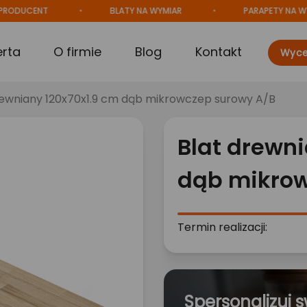
CENT
BLATY NA WYMIAR
PARAPETY NA WYMIAR
erta
O firmie
Blog
Kontakt
Wyce
rewniany 120x70x1.9 cm dąb mikrowczep surowy A/B
Blat drewni
dąb mikrow
Termin realizacji:
Spersonalizuj s