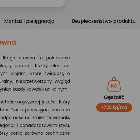
Montaż i pielęgnacja
Bezpieczeństwo produktu
rewna
 litego drewna to połączenie
ologią obróbki. Każdy element
nymi słojami, które świadczą o
uralny, nieprzetworzony wygląd
yniąc każdy kawałek unikalnym.
Gęstość
teriał najwyższej jakości, który
~720 kg/m3
tów. Dzięki precyzyjnej obróbce
 odporność na zmienne warunki,
legancji i ponadczasowym stylu.
którzy cenią zarówno techniczne