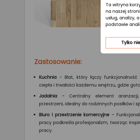
Ta witryna korz
na naszej stron
usług, analizy,
podstawie anal
Tylko n
Zastosowanie:
Kuchnia
– Blat, który łączy funkcjonalność
ciepła i trwałości każdemu wnętrzu, gdzie got
Jadalnia
– Centralny element aranżacji, 
przestrzeni, idealny do rodzinnych posiłków i s
Biuro i przestrzenie komercyjne
– Funkcjonal
pracy podkreśla profesjonalizm, tworząc insp
pracy.