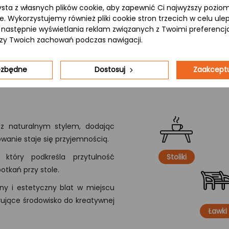
ysta z własnych plików cookie, aby zapewnić Ci najwyższy pozi
ie. Wykorzystujemy również pliki cookie stron trzecich w celu ul
 a następnie wyświetlania reklam związanych z Twoimi preferenc
izy Twoich zachowań podczas nawigacji.
iezbędne
Dostosuj
Zaakceptu
 z naturalnym stylem, dodając
owanie staje się przyjemnością.
który podkreśla przytulność
Stoliki
potkań przy stole.
ny i estetyczny blat w miejscu
irujące środowisko do kreatywnej
Ławki