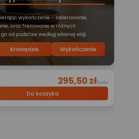
bierając wykończenie – lakierowanie,
nie, oraz frezowanie w różnych
 go od podstaw według własnej wizji.
Krawędzie
Wykończenie
295,50 zł
Brutto
Do koszyka