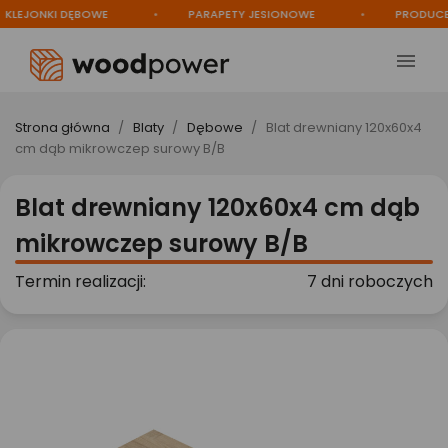
EJONKI DĘBOWE
PARAPETY JESIONOWE
PRODUCENT

Strona główna
Blaty
Dębowe
Blat drewniany 120x60x4
cm dąb mikrowczep surowy B/B
Blat drewniany 120x60x4 cm dąb
mikrowczep surowy B/B
Termin realizacji:
7 dni roboczych