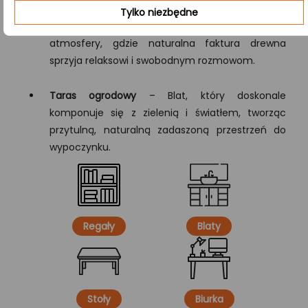
Tylko niezbędne
Kawiarnia
– Idealny do tworzenia przyjaznej
atmosfery, gdzie naturalna faktura drewna
sprzyja relaksowi i swobodnym rozmowom.
Taras ogrodowy
– Blat, który doskonale
komponuje się z zielenią i światłem, tworząc
przytulną, naturalną zadaszoną przestrzeń do
wypoczynku.
Regały
Blaty
Stoły
Biurka