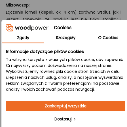
Mikrowczep:
Łączenie lameli (klepek, ok. 4 cm) zarówno wzdłuż, jak i
wszerz, zapewnia, że produkt jest nie tylko stabilny i
odporny na pękanie, ale również zachowuje autentyczną
Cookies
strukturę drewna.
Zgody
Szczegóły
O Cookies
B/B:
Informacje dotyczące plików cookies
Zarówno strona górna, jak i dolna zachowują naturalne
sęki i różnorodną kolorystykę, nadając blatowi tradycyjny i
Ta witryna korzysta z własnych plików cookie, aby zapewnić
Ci najwyższy poziom doświadczenia na naszej stronie.
autentyczny charakter, doskonale wpisujący się w
Wykorzystujemy również pliki cookie stron trzecich w celu
różnorodne aranżacje.
ulepszenia naszych usług, analizy, a następnie wyświetlania
reklam związanych z Twoimi preferencjami na podstawie
analizy Twoich zachowań podczas nawigacji.
Zastosowanie:
Zaakceptuj wszystkie
Salon
– Naturalny blat nadaje przestrzeni
elegancji i oryginalności, tworząc przytulną
Dostosuj
atmosferę do relaksu i rozmów.