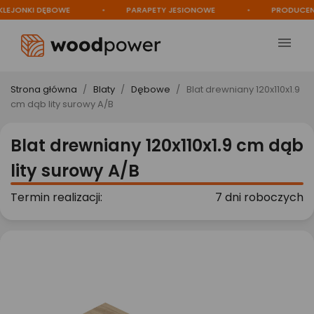
JONKI DĘBOWE
PARAPETY JESIONOWE
PRODUCENT

Strona główna
Blaty
Dębowe
Blat drewniany 120x110x1.9
cm dąb lity surowy A/B
Blat drewniany 120x110x1.9 cm dąb
lity surowy A/B
Termin realizacji:
7 dni roboczych