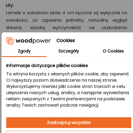
Lity:
Lamele o szerokości około 4 cm łączone są wyłącznie na
szerokości, co zapewnia jednolity, naturalny wygląd
drewna, wysoką wytrzymałość na uszkodzenia
mechaniczne oraz spójną strukturę drewna.
Cookies
A/B:
Zgody
Szczegóły
O Cookies
Klasa, w której strona A (góra) prezentuje powierzchnię
bez sęków, a strona B (dół) eksponuje naturalne sęki,
Informacje dotyczące plików cookies
różnorodną kolorystykę i subtelne przebarwienia.
Ta witryna korzysta z własnych plików cookie, aby zapewnić
Ci najwyższy poziom doświadczenia na naszej stronie.
Zastosowanie:
Wykorzystujemy również pliki cookie stron trzecich w celu
ulepszenia naszych usług, analizy, a następnie wyświetlania
reklam związanych z Twoimi preferencjami na podstawie
analizy Twoich zachowań podczas nawigacji.
Biuro i przestrzenie komercyjne
– Funkcjonalny i
estetyczny blat w miejscu pracy podkreśla
profesjonalizm, tworząc inspirujące środowisko
Zaakceptuj wszystkie
do kreatywnej pracy.