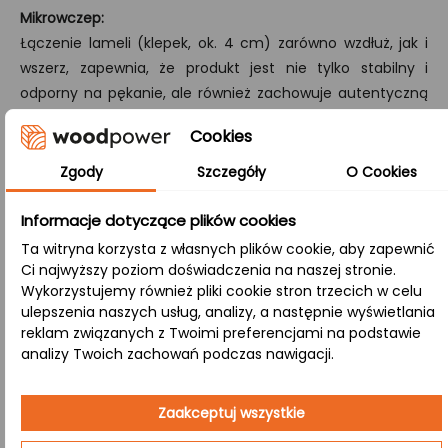
Mikrowczep:
Łączenie lameli (klepek, ok. 4 cm) zarówno wzdłuż, jak i
wszerz, zapewnia, że produkt jest nie tylko stabilny i
odporny na pękanie, ale również zachowuje autentyczną
strukturę drewna.
Cookies
B/B:
Zgody
Szczegóły
O Cookies
Zarówno strona górna, jak i dolna zachowują naturalne
sęki i różnorodną kolorystykę, nadając blatowi tradycyjny i
Informacje dotyczące plików cookies
autentyczny charakter, doskonale wpisujący się w
Ta witryna korzysta z własnych plików cookie, aby zapewnić
różnorodne aranżacje.
Ci najwyższy poziom doświadczenia na naszej stronie.
Wykorzystujemy również pliki cookie stron trzecich w celu
ulepszenia naszych usług, analizy, a następnie wyświetlania
Zastosowanie:
reklam związanych z Twoimi preferencjami na podstawie
analizy Twoich zachowań podczas nawigacji.
Restauracje
– Blat z naturalnego drewna w
restauracji dodaje autentycznego, rustykalnego
Zaakceptuj wszystkie
klimatu, który przyciąga gości swoją