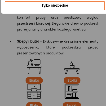
Tylko niezbędne
Biuro
– Funkcjonalny blat, który zapewnia
komfort pracy oraz prestiżowy wygląd
przestrzeni biurowej. Eleganckie drewno podkreśli
profesjonalny charakter każdego wnętrza.
Sklepy i butiki
– Ekskluzywne drewniane elementy
wyposażenia, które podkreślają jakość
prezentowanych produktów.
Biurka
Stoliki
Blaty
Regały