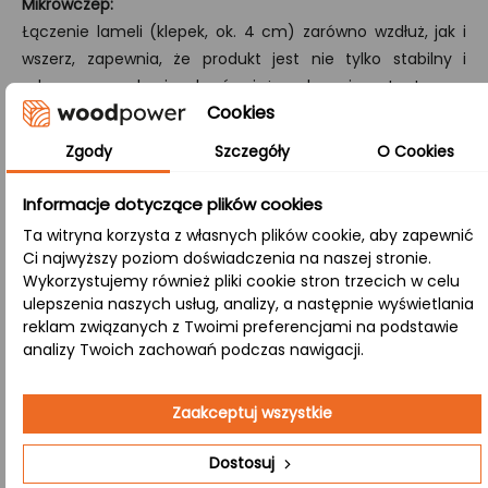
Mikrowczep:
Łączenie lameli (klepek, ok. 4 cm) zarówno wzdłuż, jak i
wszerz, zapewnia, że produkt jest nie tylko stabilny i
odporny na pękanie, ale również zachowuje autentyczną
Cookies
strukturę drewna.
Zgody
Szczegóły
O Cookies
A/B:
Klasa wykończenia, gdzie strona A zachowuje perfekcyjną
Informacje dotyczące plików cookies
gładkość, a strona B prezentuje zdrowe sęki i naturalne
Ta witryna korzysta z własnych plików cookie, aby zapewnić
przebarwienia, łącząc nowoczesny wygląd z tradycyjnymi
Ci najwyższy poziom doświadczenia na naszej stronie.
cechami drewna.
Wykorzystujemy również pliki cookie stron trzecich w celu
ulepszenia naszych usług, analizy, a następnie wyświetlania
reklam związanych z Twoimi preferencjami na podstawie
Zastosowanie:
analizy Twoich zachowań podczas nawigacji.
Łazienka
– Drewniana powierzchnia odporna na
Zaakceptuj wszystkie
wodę, nadająca wnętrzu ciepła i stylu. Blat
olejowany skutecznie zabezpiecza drewno przed
Dostosuj
działaniem wilgoci i zapewnia długowieczność.