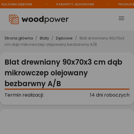
EJONKI DĘBOWE
PARAPETY JESIONOWE
PRODUCENT

Strona główna
Blaty
Dębowe
Blat drewniany 90x70x3
cm dąb mikrowczep olejowany bezbarwny A/B
Blat drewniany 90x70x3 cm dąb
mikrowczep olejowany
bezbarwny A/B
Termin realizacji:
14 dni roboczych